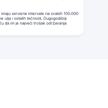
li imaju servisne intervale na svakih 100.000
ulja i ostalih tečnosti. Dugogodišnji
ažu da im je najveći trošak održavanja