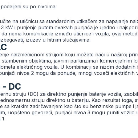
i podeljeni su po nivoima:
ključite na utičnicu sa standardnim utikačem za napajanje n
 kW i punjenje putem ovakvih punjača je ujedno i najsporij
da nema komunikacije između utičnice i vozila, ovaj metod 
zbegavati, izuzev u hitnim slučajevima.
AC
enje naizmeničnom strujom koju možete naći u najširoj prim
stambenim objektima, javnim parkinzima i komercijalnim lo
 dometa električnog vozila. U kombinaciji sa nizom dodatni
punjači nivoa 2 mogu da ponude, mnogi vozači električnih 
 - DC
mernu struju (DC) za direktno punjenje baterije vozila, zaob
ednosmernu struju direktno u bateriju. Kao rezultat toga, 
acije sa kratkim zadržavanjem kao što su benzinske pumpe i j
utim, uopšteno govoreći, punjači nivoa 3 mogu puniti vozil
 1.