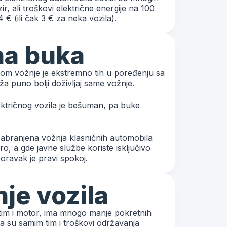
ir, ali troškovi električne energije na 100
 € (ili čak 3 € za neka vozila).
na buka
kom vožnje je ekstremno tih u poređenju sa
a puno bolji doživljaj same vožnje.
ktričnog vozila je bešuman, pa buke
abranjena vožnja klasničnih automobila
o, a gde javne službe koriste isključivo
boravak je pravi spokoj.
je vozila
 tim i motor, ima mnogo manje pokretnih
a su samim tim i troškovi održavanja