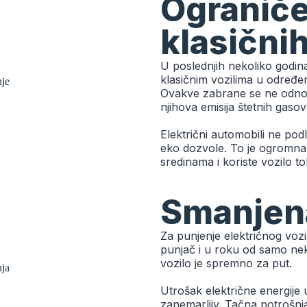
Ograniče
klasičnih
U poslednjih nekoliko godin
klasičnim vozilima u određ
Ovakve zabrane se ne odnos
njihova emisija štetnih gasov
Električni automobili ne pod
eko dozvole. To je ogromna 
sredinama i koriste vozilo 
Smanjena
Za punjenje električnog vozi
punjač i u roku od samo neko
vozilo je spremno za put.
Utrošak električne energije
zanemarljiv. Tačna potrošnj