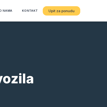
Upit za ponudu
O NAMA
KONTAKT
vozila