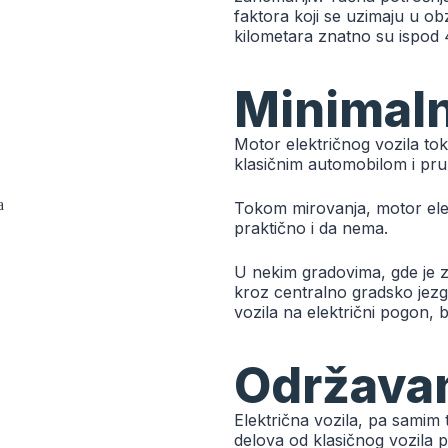
faktora koji se uzimaju u obz
kilometara znatno su ispod 4
Minimal
Motor električnog vozila to
klasičnim automobilom i pruž
Tokom mirovanja, motor ele
praktično i da nema.
U nekim gradovima, gde je z
kroz centralno gradsko jezgr
vozila na električni pogon, 
Održavan
Električna vozila, pa samim
delova od klasičnog vozila p