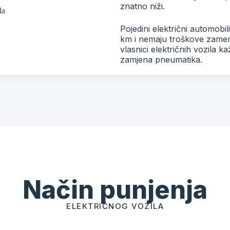
znatno niži.
Pojedini električni automobi
km i nemaju troškove zamene 
vlasnici električnih vozila k
zamjena pneumatika.
Način punjenja
ELEKTRIČNOG VOZILA