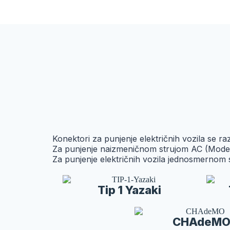
Konektori za punjenje električnih vozila se raz
Za punjenje naizmeničnom strujom AC (Mode 2 i
Za punjenje električnih vozila jednosmerno
Tip 1 Yazaki
CHAdeM