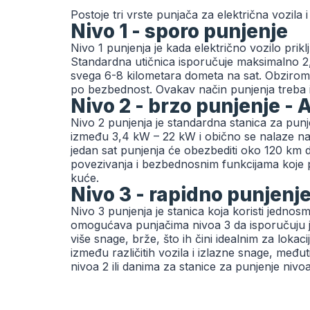
Postoje tri vrste punjača za električna vozila 
Nivo 1 - sporo punjenje
Nivo 1 punjenja je kada električno vozilo pri
Standardna utičnica isporučuje maksimalno 2,3
svega 6-8 kilometara dometa na sat. Obzirom 
po bezbednost. Ovakav način punjenja treba i
Nivo 2 - brzo punjenje - 
Nivo 2 punjenja je standardna stanica za punj
između 3,4 kW – 22 kW i obično se nalaze na 
jedan sat punjenja će obezbediti oko 120 km
povezivanja i bezbednosnim funkcijama koje 
kuće.
Nivo 3 - rapidno punjenje
Nivo 3 punjenja je stanica koja koristi jednos
omogućava punjačima nivoa 3 da isporučuju j
više snage, brže, što ih čini idealnim za lok
između različitih vozila i izlazne snage, međ
nivoa 2 ili danima za stanice za punjenje nivoa