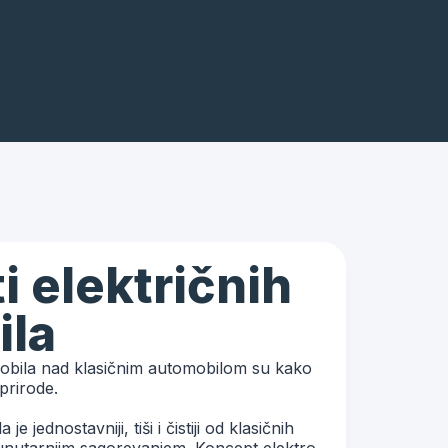
i električnih
ila
mobila nad klasičnim automobilom su kako
prirode.
 jednostavniji, tiši i čistiji od klasičnih