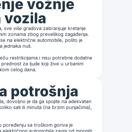
nje vožnje
 vozila
a, sve više gradova zabranjuje kretanje
enim zonama zbog prevelikog zagađenja.
e na električne automobile, pošto je
a jednaka nuli.
ležu restrikcijama i nisu potrebne dodatne
prednost za ljude koji žive u urbanim
tokom celog dana.
 potrošnja
la, dovoljno je da ga spojite na adekvatan
liko sati ili minuta (na brzim punjačima),
 u poređenju sa troškom goriva je
a električnog automobila zavisi od mnogih