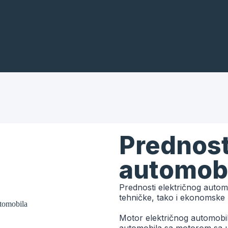
Prednost
automob
Prednosti električnog auto
tehničke, tako i ekonomske 
Motor električnog automobila je