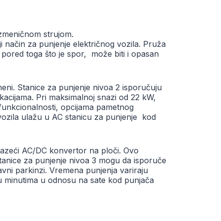
aizmeničnom strujom.
i način za punjenje električnog vozila. Pruža
pored toga što je spor, može biti i opasan
eni. Stanice za punjenje nivoa 2 isporučuju
kacijama. Pri maksimalnoj snazi od 22 kW,
h funkcionalnosti, opcijama pametnog
vozila ulažu u AC stanicu za punjenje kod
ilazeći AC/DC konvertor na ploči. Ovo
stanice za punjenje nivoa 3 mogu da isporuče
avni parkinzi. Vremena punjenja variraju
o u minutima u odnosu na sate kod punjača