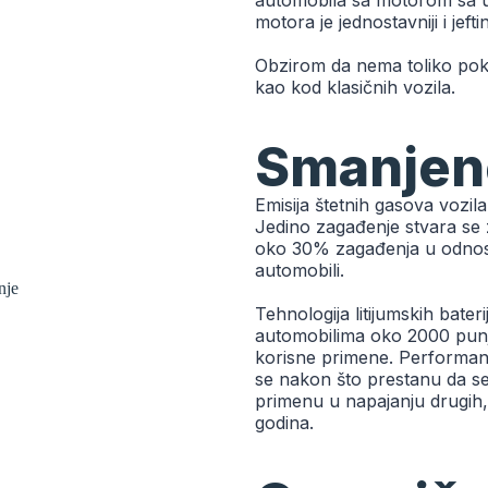
automobila sa motorom sa u
motora je jednostavniji i jefti
Obzirom da nema toliko pokre
kao kod klasičnih vozila.
Smanjen
Emisija štetnih gasova vozila
Jedino zagađenje stvara se 
oko 30% zagađenja u odnosu
automobili.
Tehnologija litijumskih bate
automobilima oko 2000 punj
korisne primene. Performans
se nakon što prestanu da se k
primenu u napajanju drugih,
godina.