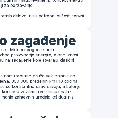
nutarnjim sagorevanjem. Koncept elektro
niji za održavanje.
tnih delova, nisu potrebni ni česti servisi
o zagađenje
 na električni pogon je nula.
zbog proizvodnje energije, a ono iznosi
 na zagađenje koje stvaraju klasični
rija nam trenutno pruža vek trajanja na
enja, 300 000 pređenih km i 10 godina
e se konstantno usavršavaju, a baterije
oriste u vozilima recikliraju i nalaze
 manje zahtevnih uređaja još dugi niz