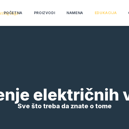
POČETNA
PROIZVODI
NAMENA
EDUKACIJA
nje električnih 
Sve što treba da znate o tome