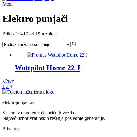
Meni
Elektro punjači
Prikaz 19–19 od 19 rezultata
Wattpilot Home 22 J
Prev
1
2
3
elektropunjaci.rs
Sistemi za punjenje električnih vozila.
Najveći izbor vrhunskih rešenja poslednje generacije.
Privatnost