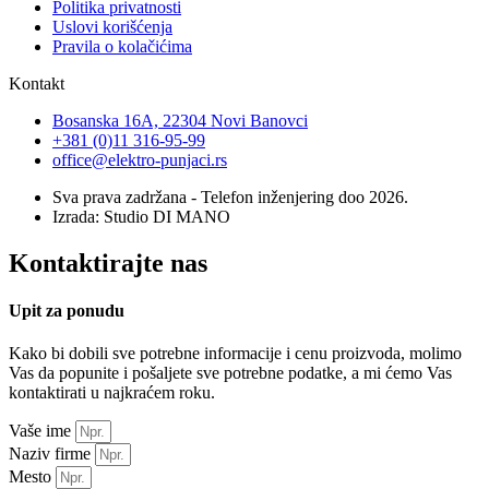
Politika privatnosti
Uslovi korišćenja
Pravila o kolačićima
Kontakt
Bosanska 16A, 22304 Novi Banovci
+381 (0)11 316-95-99
office@elektro-punjaci.rs
Sva prava zadržana - Telefon inženjering doo 2026.
Izrada: Studio DI MANO
Kontaktirajte nas
Upit za ponudu
Kako bi dobili sve potrebne informacije i cenu proizvoda, molimo
Vas da popunite
i pošaljete
sve potrebne podatke, a mi ćemo Vas
kontaktirati u najkraćem roku.
Vaše ime
Naziv firme
Mesto