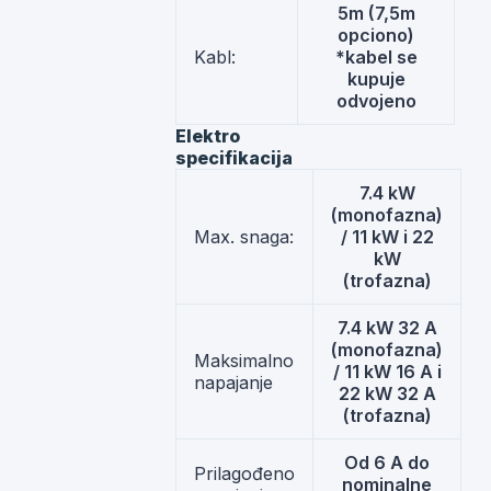
5m (7,5m
opciono)
Kabl:
*kabel se
kupuje
odvojeno
Elektro
specifikacija
7.4 kW
(monofazna)
Max. snaga:
/ 11 kW i 22
kW
(trofazna)
7.4 kW 32 A
(monofazna)
Maksimalno
/ 11 kW 16 A i
napajanje
22 kW 32 A
(trofazna)
Od 6 A do
Prilagođeno
nominalne