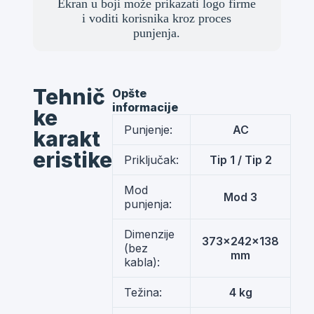
Ekran u boji može prikazati logo firme
i voditi korisnika kroz proces
punjenja.
Tehnič
Opšte
informacije
ke
Punjenje:
AC
karakt
eristike
Priključak:
Tip 1 / Tip 2
Mod
Mod 3
punjenja:
Dimenzije
373x242x138
(bez
mm
kabla):
Težina:
4 kg