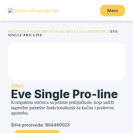
Meni
POČETNA
/
ELEKTRO PUNJAČI
/
KUĆNA UPOTREBA
/ EVE
SINGLE PRO-LINE
Alfen
Eve Single Pro-line
Kompaktna utičnica sa jednim priključkom, koja sadrži
napredne pametne funkcionalnosti za kućnu i poslovnu
upotrebu.
Šifra proizvoda: 904460023