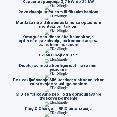
Kapacitet punjenja 3,7 kW do 22 kW
Povezivanje utičnicom ili fiksnim kablom
Montaža na zid ili samostalno sa opcionom
montažnom tablom
Omogućeno dinamičko balansiranje
opterećenja zahvaljujući komunikaciji sa
pametnim meračem
Ekran u boji od 3.5"
Displej se može konfigurisati na raznim
jezicima
Bez zaključavanja SIM kartice; slobodan izbor
za provajdera usluga naplate
MID sertifikovano brojilo za obračunavanje
troškova potrošnje
Plug & Charge ili RFID autorizacija