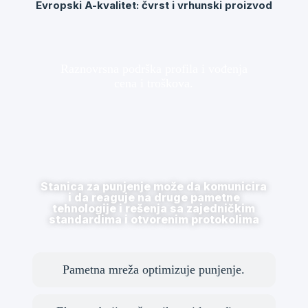
Evropski A-kvalitet: čvrst i vrhunski proizvod
Raznovrsna podrška profila i vođenja
cena i troškova.
Stanica za punjenje može da komunicira
i da reaguje na druge pametne
tehnologije i rešenja sa zajedničkim
standardima i otvorenim protokolima
Pametna mreža optimizuje punjenje.