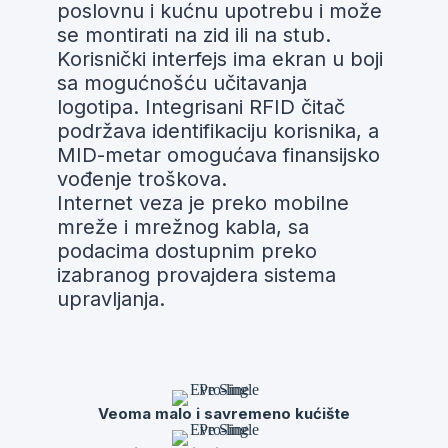
poslovnu i kućnu upotrebu i može
se montirati na zid ili na stub.
Korisnički interfejs ima ekran u boji
sa mogućnošću učitavanja
logotipa. Integrisani RFID čitač
podržava identifikaciju korisnika, a
MID-metar omogućava finansijsko
vođenje troškova.
Internet veza je preko mobilne
mreže i mrežnog kabla, sa
podacima dostupnim preko
izabranog provajdera sistema
upravljanja.
Veoma malo i savremeno kućište