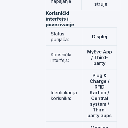
napajanje
struje
Korisnički
interfejs i
povezivanje
Status
Displej
punjača:
MyEve App
Korisnički
/ Third-
interfejs:
party
Plug &
Charge /
RFID
Identifikacija
Kartica /
korisnika:
Central
system /
Third-
party apps
Mobilno