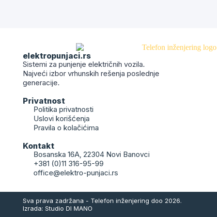
elektropunjaci.rs
Sistemi za punjenje električnih vozila.
Najveći izbor vrhunskih rešenja poslednje
generacije.
Privatnost
Politika privatnosti
Uslovi korišćenja
Pravila o kolačićima
Kontakt
Bosanska 16A, 22304 Novi Banovci
+381 (0)11 316-95-99
office@elektro-punjaci.rs
Sva prava zadržana - Telefon inženjering doo 2026.
Izrada: Studio DI MANO