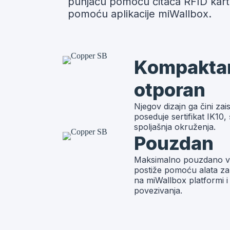
punjaču pomoću čitača RFID kart
pomoću aplikacije miWallbox.
Kompaktan
otporan
Njegov dizajn ga čini za
poseduje sertifikat IK10, 
spoljašnja okruženja.
Pouzdan
Maksimalno pouzdano v
postiže pomoću alata za 
na miWallbox platformi i 
povezivanja.