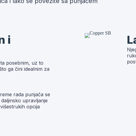
ica i lako se povežite sa punjačem
 i
L
Njeg
ruk
post
ista posebnim, uz to
što ga čini idealnim za
reme rada punjača se
daljinsko upravljanje
višestrukih opcija