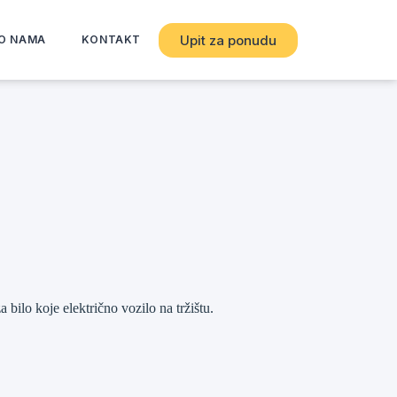
Upit za ponudu
O NAMA
KONTAKT
bilo koje električno vozilo na tržištu.