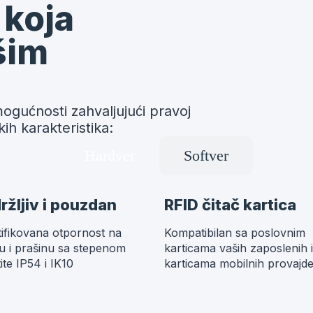
 koja
šim
ućnosti zahvaljujući pravoj
ih karakteristika:
Hardver
Softver
držljiv i pouzdan
RFID čitač kartica
tifikovana otpornost na
Kompatibilan sa poslovnim
u i prašinu sa stepenom
karticama vaših zaposlenih i
ite IP54 i IK10
karticama mobilnih provajde