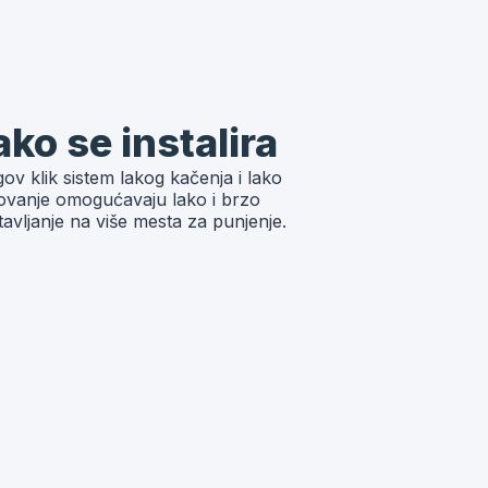
ako se instalira
ov klik sistem lakog kačenja i lako
ovanje omogućavaju lako i brzo
avljanje na više mesta za punjenje.