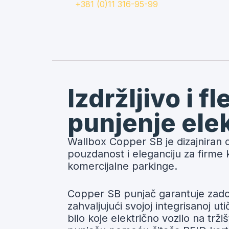
+381 (0)11 316-95-99
Izdržljivo i f
punjenje elek
Wallbox Copper SB je dizajniran 
pouzdanost i eleganciju za firme k
komercijalne parkinge.
Copper SB punjač garantuje zadov
zahvaljujući svojoj integrisanoj ut
bilo koje električno vozilo na trž