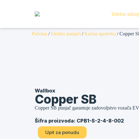
Početna
/
Elektro punjači
/
Kućna upotreba
/ Copper 
Wallbox
Copper SB
Copper SB punjač garantuje zadovoljstvo vozača EV zah
Šifra proizvoda: CPB1-S-2-4-8-002
Upit za ponudu