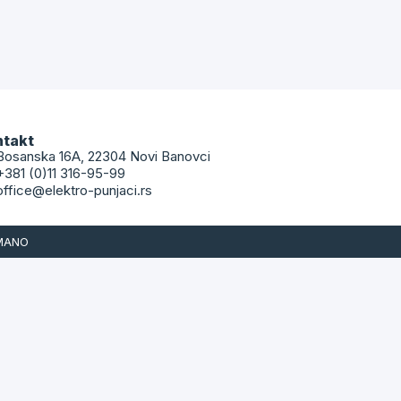
ntakt
Bosanska 16A, 22304 Novi Banovci
+381 (0)11 316-95-99
office@elektro-punjaci.rs
 MANO
e podatke, a mi ćemo Vas kontaktirati u