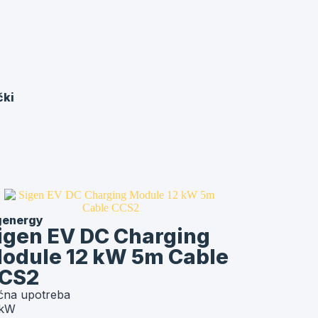
čki
genergy
igen EV DC Charging
odule 12 kW 5m Cable
CS2
ćna upotreba
 kW