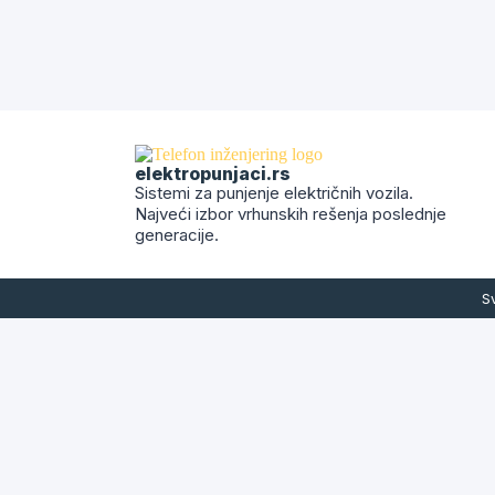
elektropunjaci.rs
Sistemi za punjenje električnih vozila.
Najveći izbor vrhunskih rešenja poslednje
generacije.
S
Kontaktirajt
Upit za ponudu
Kako bi dobili sve potrebne informacije i ce
najkraćem roku.
Vaše ime