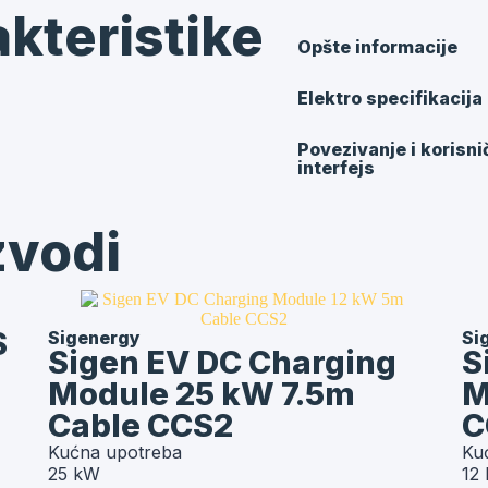
kteristike
Opšte informacije
Elektro specifikacija
Povezivanje i korisni
interfejs
zvodi
S
Sigenergy
Si
Sigen EV DC Charging
S
Module 25 kW 7.5m
M
Cable CCS2
C
Kućna upotreba
Ku
25 kW
12