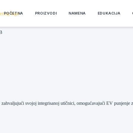
POČETNA
PROIZVODI
NAMENA
EDUKACIJA
SB
valjujući svojoj integrisanoj utičnici, omogućavajući EV punjenje za 