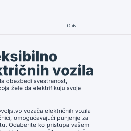
Opis
leksibilno
tričnih vozila
da obezbedi svestranost,
oja žele da elektrifikuju svoje
oljstvo vozača električnih vozila
ičnici, omogućavajući punjenje za
ištu. Odaberite ko pristupa vašem