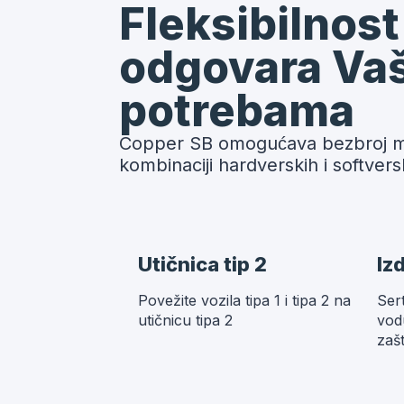
Fleksibilnost
odgovara Va
potrebama
Copper SB omogućava bezbroj mog
kombinaciji hardverskih i softversk
Utičnica tip 2
Iz
Povežite vozila tipa 1 i tipa 2 na
Ser
utičnicu tipa 2
vod
zašt