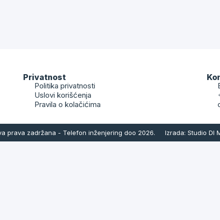
Privatnost
Ko
Politika privatnosti
Uslovi korišćenja
Pravila o kolačićima
va prava zadržana - Telefon inženjering doo 2026.
Izrada: Studio DI
e nas
nu proizvoda, molimo Vas da popunite
i pošaljete
sve potrebn