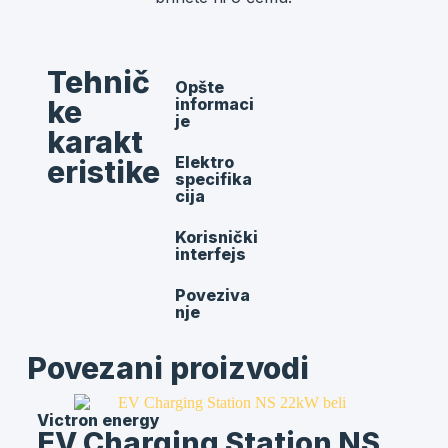
Tehnič
Opšte
ke
informaci
je
karakt
Elektro
eristike
specifika
cija
Korisnički
interfejs
Poveziva
nje
Povezani proizvodi
Victron energy
EV Charging Station NS