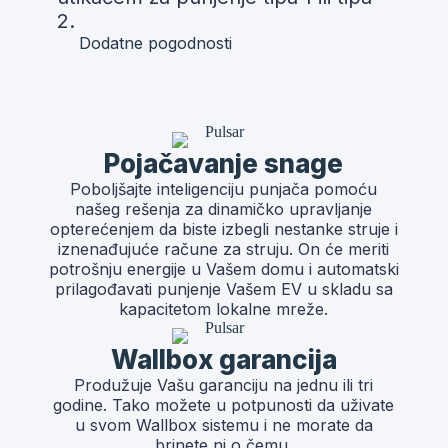
2.
Dodatne pogodnosti
Pojačavanje snage
Poboljšajte inteligenciju punjača pomoću
našeg rešenja za dinamičko upravljanje
opterećenjem da biste izbegli nestanke struje i
iznenađujuće račune za struju. On će meriti
potrošnju energije u Vašem domu i automatski
prilagođavati punjenje Vašem EV u skladu sa
kapacitetom lokalne mreže.
Wallbox garancija
Produžuje Vašu garanciju na jednu ili tri
godine. Tako možete u potpunosti da uživate
u svom Wallbox sistemu i ne morate da
brinete ni o čemu.