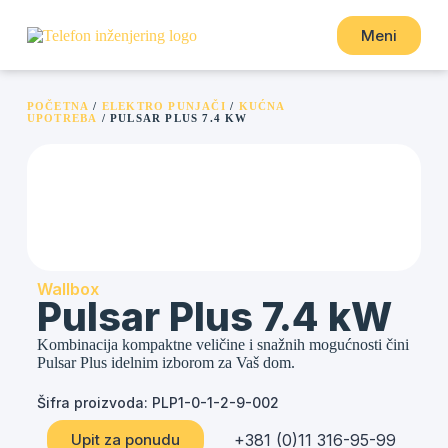
Meni
POČETNA
/
ELEKTRO PUNJAČI
/
KUĆNA
UPOTREBA
/ PULSAR PLUS 7.4 KW
Wallbox
Pulsar Plus 7.4 kW
Kombinacija kompaktne veličine i snažnih mogućnosti čini
Pulsar Plus idelnim izborom za Vaš dom.
Šifra proizvoda: PLP1-0-1-2-9-002
+381 (0)11 316-95-99
Upit za ponudu